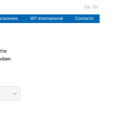
De
En
icaciones
WF Internacional
Contacto
tte
 oben