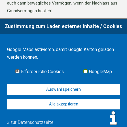
auch dann bewegliches Vermögen, wenn der Nachlass aus
Grundvermögen besteht
Zustimmung zum Laden externer Inhalte / Cookies
18.06.2026
BFH: Abweichende Festsetzung aus
Billigkeitsgründen bei der Erbschaftsteuer
Google Maps aktivieren, damit Google Karten geladen
werden können.
17.03.2026
Andalusien: Vergünstigungen bei der
Schenkungsteuer
Erforderliche Cookies
GoogleMap
Alle Neuigkeiten
Auswahl speichern
Alle akzeptieren
© J-H. Frank, Fachanwalt Erbrecht 2026
Impressum
Kontakt
Datenschutz
Sitemap
» zur Datenschutzseite