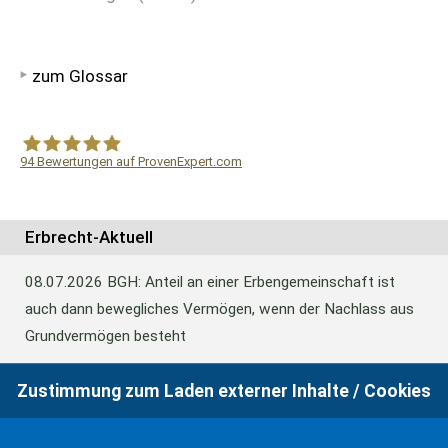
zum Glossar
94
Bewertungen auf ProvenExpert.com
WF Frank &Partner Rechtsanwälte
Erbrecht-Aktuell
08.07.2026
BGH: Anteil an einer Erbengemeinschaft ist
auch dann bewegliches Vermögen, wenn der Nachlass aus
Grundvermögen besteht
Zustimmung zum Laden externer Inhalte / Cookies
18.06.2026
BFH: Abweichende Festsetzung aus
Billigkeitsgründen bei der Erbschaftsteuer