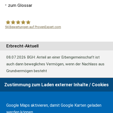
zum Glossar
94
Bewertungen auf ProvenExpert.com
WF Frank &Partner Rechtsanwälte
Erbrecht-Aktuell
08.07.2026
BGH: Anteil an einer Erbengemeinschaft ist
auch dann bewegliches Vermögen, wenn der Nachlass aus
Grundvermögen besteht
Zustimmung zum Laden externer Inhalte / Cookies
18.06.2026
BFH: Abweichende Festsetzung aus
Billigkeitsgründen bei der Erbschaftsteuer
Google Maps aktivieren, damit Google Karten geladen
werden können.
17.03.2026
Andalusien: Vergünstigungen bei der