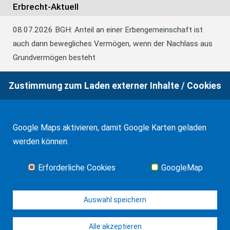
Erbrecht-Aktuell
08.07.2026
BGH: Anteil an einer Erbengemeinschaft ist
auch dann bewegliches Vermögen, wenn der Nachlass aus
Grundvermögen besteht
Zustimmung zum Laden externer Inhalte / Cookies
18.06.2026
BFH: Abweichende Festsetzung aus
Billigkeitsgründen bei der Erbschaftsteuer
Google Maps aktivieren, damit Google Karten geladen
werden können.
17.03.2026
Andalusien: Vergünstigungen bei der
Schenkungsteuer
Erforderliche Cookies
GoogleMap
Alle Neuigkeiten
Auswahl speichern
Alle akzeptieren