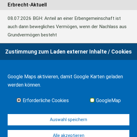
Erbrecht-Aktuell
08.07.2026
BGH: Anteil an einer Erbengemeinschaft ist
auch dann bewegliches Vermögen, wenn der Nachlass aus
Grundvermögen besteht
Zustimmung zum Laden externer Inhalte / Cookies
18.06.2026
BFH: Abweichende Festsetzung aus
Billigkeitsgründen bei der Erbschaftsteuer
Google Maps aktivieren, damit Google Karten geladen
werden können.
17.03.2026
Andalusien: Vergünstigungen bei der
Schenkungsteuer
Erforderliche Cookies
GoogleMap
Alle Neuigkeiten
Auswahl speichern
Alle akzeptieren