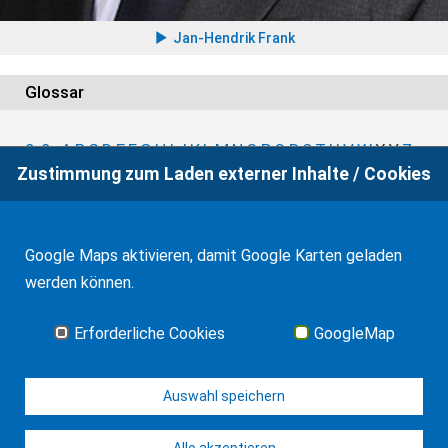
Jan-Hendrik Frank
Glossar
0-9
A
B
C
D
E
F
G
H
I
J
K
L
M
N
O
P
Q
R
S
T
U
V
W
X
Y
Z
Zustimmung zum Laden externer Inhalte / Cookies
Google Maps aktivieren, damit Google Karten geladen
werden können.
Auf Wunsch beraten wir auch telefonisch oder über
Erforderliche Cookies
GoogleMap
Zoom. Allgemeine Informationen zu Zoom-Treffen
finden Sie auf der
Zoom-Seite
.
Auswahl speichern