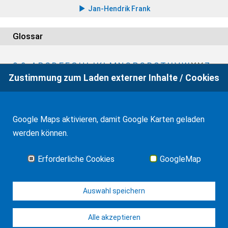
Jan-Hendrik Frank
Glossar
0-9
A
B
C
D
E
F
G
H
I
J
K
L
M
N
O
P
Q
R
S
T
U
V
W
X
Y
Z
Zustimmung zum Laden externer Inhalte / Cookies
Google Maps aktivieren, damit Google Karten geladen
werden können.
Auf Wunsch beraten wir auch telefonisch oder über
Erforderliche Cookies
GoogleMap
Zoom. Allgemeine Informationen zu Zoom-Treffen
finden Sie auf der
Zoom-Seite
.
Auswahl speichern
Alle akzeptieren