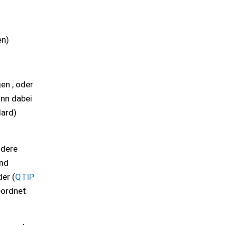
en)
en , oder
ann dabei
dard)
ndere
und
er (
QTIP
ordnet