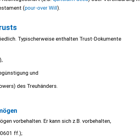
Testament (
pour-over Will
).
rusts
hiedlich. Typischerweise enthalten Trust-Dokumente
),
Begünstigung und
powers) des Treuhänders.
rmögen
gen vorbehalten. Er kann sich z.B. vorbehalten,
0601 ff.);