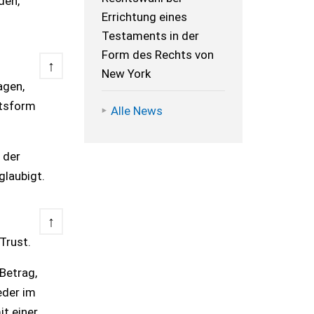
den,
Errichtung eines
Testaments in der
Form des Rechts von
↑
New York
agen,
ntsform
Alle News
 der
laubigt.
↑
 Trust.
 Betrag,
eder im
it einer