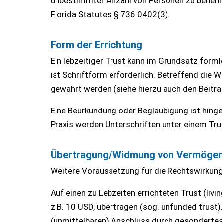
unbestimmter Anzahl von Personen zu benenn
Florida Statutes § 736.0402(3).
Form der Errichtung
Ein lebzeitiger Trust kann im Grundsatz form
ist Schriftform erforderlich. Betreffend d
gewahrt werden (siehe hierzu auch den Beitr
Eine Beurkundung oder Beglaubigung ist hing
Praxis werden Unterschriften unter einem Tr
Übertragung/Widmung von Vermöge
Weitere Voraussetzung für die Rechtswirkung
Auf einen zu Lebzeiten errichteten Trust (livi
z.B. 10 USD, übertragen (sog. unfunded trust)
(unmittelbaren) Anschluss durch gesondertes