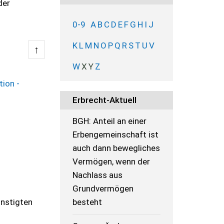
der
0-9
A
B
C
D
E
F
G
H
I
J
K
L
M
N
O
P
Q
R
S
T
U
V
↑
W
X
Y
Z
ion -
Erbrecht-Aktuell
BGH: Anteil an einer
Erbengemeinschaft ist
auch dann bewegliches
Vermögen, wenn der
Nachlass aus
Grundvermögen
ünstigten
besteht