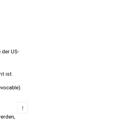
 der US-
t ist.
evocable).
↑
werden,