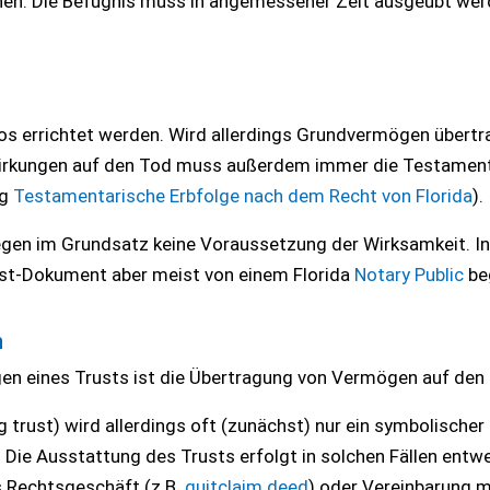
en. Die Befugnis muss in angemessener Zeit ausgeübt wer
los errichtet werden. Wird allerdings Grundvermögen übertr
ie Wirkungen auf den Tod muss außerdem immer die Testame
ag
Testamentarische Erbfolge nach dem Recht von Florida
).
egen im Grundsatz keine Voraussetzung der Wirksamkeit. In
ust-Dokument aber meist von einem Florida
Notary Public
beg
n
en eines Trusts ist die Übertragung von Vermögen auf den
ng trust) wird allerdings oft (zunächst) nur ein symbolischer
. Die Ausstattung des Trusts erfolgt in solchen Fällen entw
 Rechtsgeschäft (z.B.
quitclaim deed
) oder Vereinbarung m