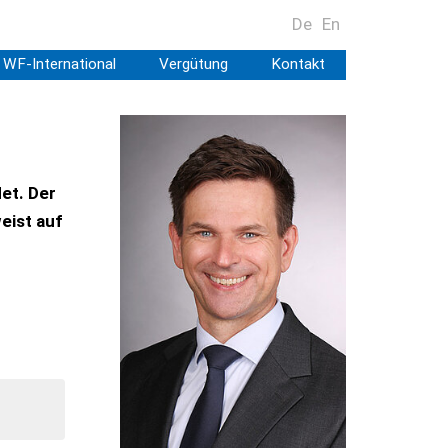
De
En
WF-International
Vergütung
Kontakt
det. Der
eist auf