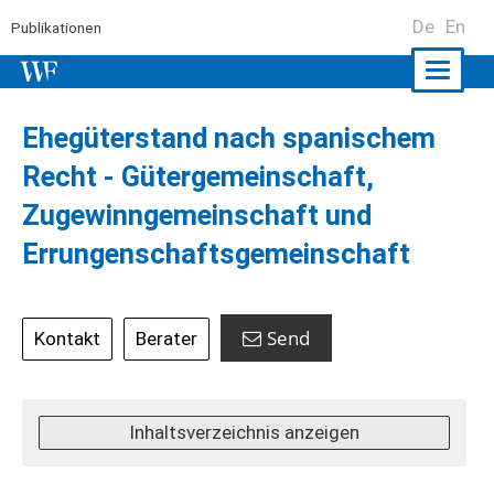
De
En
Publikationen
Naviga
ein-/a
Ehegüterstand nach spanischem
Recht - Gütergemeinschaft,
Zugewinngemeinschaft und
Errungenschaftsgemeinschaft
Send
Kontakt
Berater
Inhaltsverzeichnis anzeigen