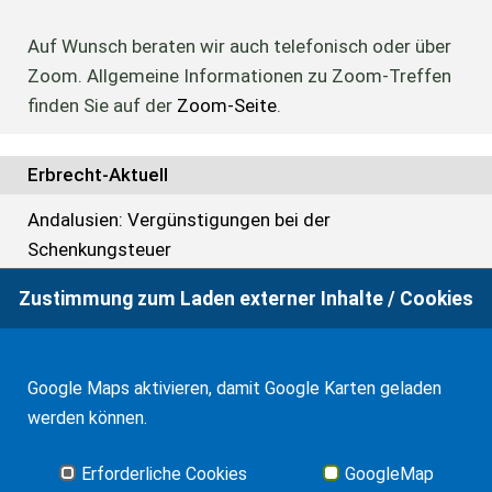
Auf Wunsch beraten wir auch telefonisch oder über
Zoom. Allgemeine Informationen zu Zoom-Treffen
finden Sie auf der
Zoom-Seite
.
Erbrecht-Aktuell
Andalusien: Vergünstigungen bei der
Schenkungsteuer
Zustimmung zum Laden externer Inhalte / Cookies
Anerkennung eines Erbscheins in Spanien
Balearen: Weitere Vergünstigungen bei der
Erbschafts- und Schenkungsteuer
Google Maps aktivieren, damit Google Karten geladen
werden können.
TS zur Steuerbefreiung für Familienunternehmen bei
Vermietung von Immobilien
Erforderliche Cookies
GoogleMap