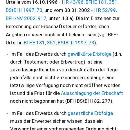
Urteile vom 16.10.1996 -
II R 43/96
,
BFHE 181, 351
,
BStBl II 1997, 73
, und vom 30.01.2002 -
II R 52/99
,
BFH/NV 2002, 917
, unter II.3.a). Die im Einzelnen zur
Berechnung der Erbschaftsteuer erforderlichen
Angaben müssen noch nicht bekannt sein (vgl. BFH-
Urteil in
BFHE 181, 351
,
BStBl II 1997, 73
).
Im Fall des Erwerbs durch
gewillkürte Erbfolge
(d.h.
durch Testament oder Erbvertrag) ist eine
zuverlässige Kenntnis von dem Anfall in der Regel
jedenfalls noch nicht anzunehmen, solange eine
letztwillige Verfügung noch nicht eröffnet worden
ist und die Frist für die
Ausschlagung der Erbschaft
noch nicht begonnen hat (BFH BStBl II 82, 277).
Im Fall des Erwerbs durch
gesetzliche Erbfolge
muss der Erwerber sicher wissen, dass ein
Verwandter einer vorhergehenden Ordnung nicht