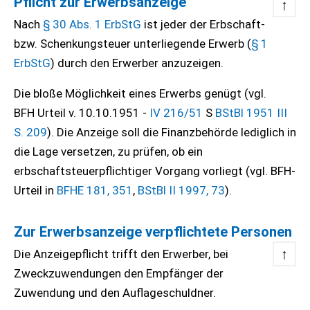
Pflicht zur Erwerbsanzeige
↑
Nach
§ 30 Abs. 1 ErbStG
ist jeder der Erbschaft-
bzw. Schenkungsteuer unterliegende Erwerb (
§ 1
ErbStG
) durch den Erwerber anzuzeigen.
Die bloße Möglichkeit eines Erwerbs genügt (vgl.
BFH Urteil v. 10.10.1951 -
IV 216/51
S
BStBl 1951 III
S. 209
). Die Anzeige soll die Finanzbehörde lediglich in
die Lage versetzen, zu prüfen, ob ein
erbschaftsteuerpflichtiger Vorgang vorliegt (vgl. BFH-
Urteil in
BFHE 181, 351
,
BStBl II 1997, 73
).
Zur Erwerbsanzeige verpflichtete Personen
↑
Die Anzeigepflicht trifft den Erwerber, bei
Zweckzuwendungen den Empfänger der
Zuwendung und den Auflageschuldner.