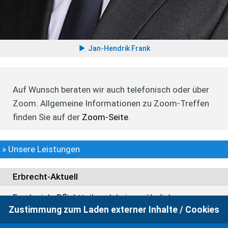
Jan-Hendrik Frank
Auf Wunsch beraten wir auch telefonisch oder über
Zoom. Allgemeine Informationen zu Zoom-Treffen
finden Sie auf der
Zoom-Seite
.
» Unsere Leistungen
Erbrecht-Aktuell
Frankreich: Pflichtteil auch bei gewöhnlichem
Zustimmung zum Laden externer Inhalte / Cookies
Aufenthalt eines Kindes in einem Mitgliedsstaat der
EU