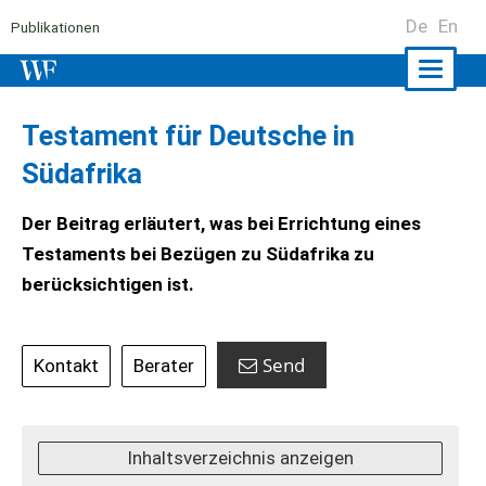
De
En
Publikationen
Naviga
ein-/a
Testament für Deutsche in
Südafrika
Der Beitrag erläutert, was bei Errichtung eines
Testaments bei Bezügen zu Südafrika zu
berücksichtigen ist.
Send
Kontakt
Berater
Inhaltsverzeichnis anzeigen