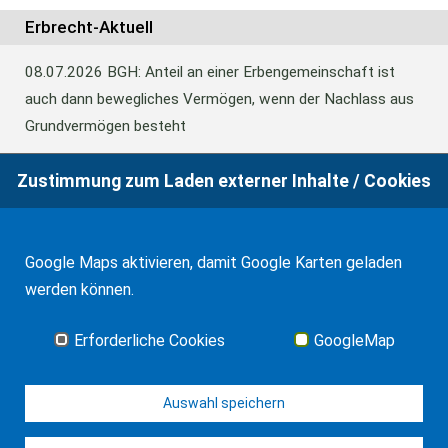
Erbrecht-Aktuell
08.07.2026
BGH: Anteil an einer Erbengemeinschaft ist
auch dann bewegliches Vermögen, wenn der Nachlass aus
Grundvermögen besteht
Zustimmung zum Laden externer Inhalte / Cookies
18.06.2026
BFH: Abweichende Festsetzung aus
Billigkeitsgründen bei der Erbschaftsteuer
Google Maps aktivieren, damit Google Karten geladen
werden können.
17.03.2026
Andalusien: Vergünstigungen bei der
Schenkungsteuer
Erforderliche Cookies
GoogleMap
Alle Neuigkeiten
Auswahl speichern