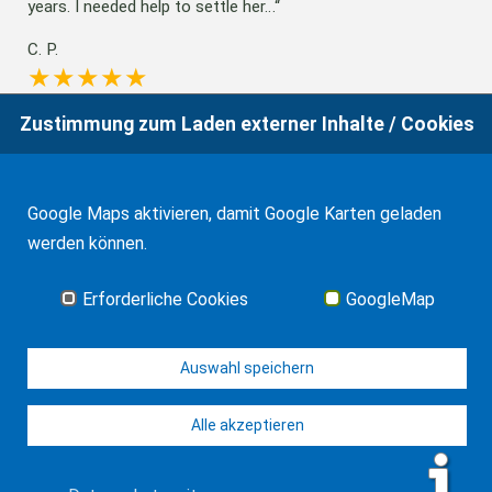
years. I needed help to settle her…
C. P.
Zustimmung zum Laden externer Inhalte / Cookies
Herr RA Frank ist schnell, freundlich und sehr professionell.
Ich werde mich bei Bedarf immer wieder…
Google Maps aktivieren, damit Google Karten geladen
S. K.
werden können.
Erforderliche Cookies
GoogleMap
Alle Mandandenstimmen
Auswahl speichern
Alle akzeptieren
© J-H. Frank, Fachanwalt Erbrecht 2026
Impressum
Kontakt
Datenschutz
Sitemap