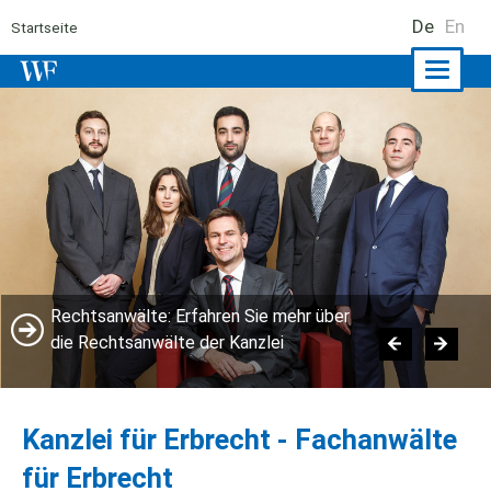
De
En
Startseite
Naviga
ein-/a
Rechtsanwälte: Erfahren Sie mehr über
die Rechtsanwälte der Kanzlei
Kanzlei für Erbrecht - Fachanwälte
für Erbrecht