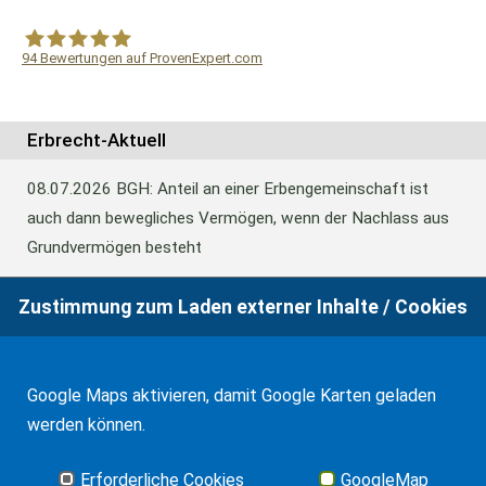
94
Bewertungen auf ProvenExpert.com
WF Frank &Partner Rechtsanwälte
Erbrecht-Aktuell
08.07.2026
BGH: Anteil an einer Erbengemeinschaft ist
auch dann bewegliches Vermögen, wenn der Nachlass aus
Grundvermögen besteht
Zustimmung zum Laden externer Inhalte / Cookies
18.06.2026
BFH: Abweichende Festsetzung aus
Billigkeitsgründen bei der Erbschaftsteuer
Google Maps aktivieren, damit Google Karten geladen
werden können.
17.03.2026
Andalusien: Vergünstigungen bei der
Schenkungsteuer
Erforderliche Cookies
GoogleMap