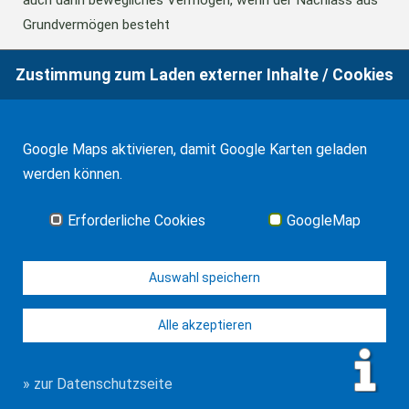
auch dann bewegliches Vermögen, wenn der Nachlass aus
Grundvermögen besteht
Zustimmung zum Laden externer Inhalte / Cookies
18.06.2026
BFH: Abweichende Festsetzung aus
Billigkeitsgründen bei der Erbschaftsteuer
Google Maps aktivieren, damit Google Karten geladen
werden können.
17.03.2026
Andalusien: Vergünstigungen bei der
Schenkungsteuer
Erforderliche Cookies
GoogleMap
Alle Neuigkeiten
Auswahl speichern
Alle akzeptieren
© J-H. Frank, Fachanwalt Erbrecht 2026
Impressum
Kontakt
Datenschutz
Sitemap
» zur Datenschutzseite