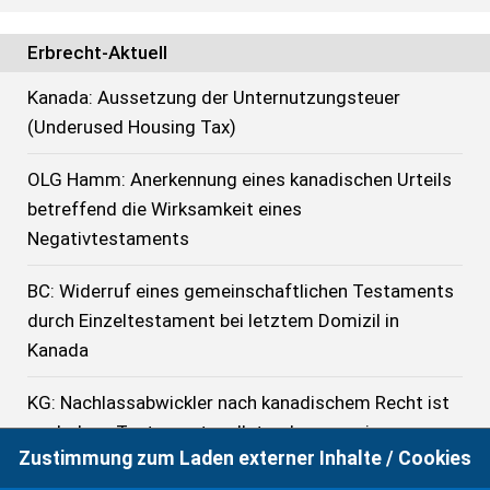
Erbrecht-Aktuell
Kanada: Aussetzung der Unternutzungsteuer
(Underused Housing Tax)
OLG Hamm: Anerkennung eines kanadischen Urteils
betreffend die Wirksamkeit eines
Negativtestaments
BC: Widerruf eines gemeinschaftlichen Testaments
durch Einzeltestament bei letztem Domizil in
Kanada
KG: Nachlassabwickler nach kanadischem Recht ist
auch denn Testamentsvollstreckerzeugnis zu
Zustimmung zum Laden externer Inhalte / Cookies
erteilen, wenn er alleiniger Begünstigter ist