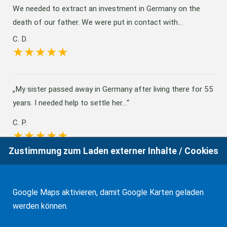
We needed to extract an investment in Germany on the
death of our father. We were put in contact with…
C. D.
My sister passed away in Germany after living there for 55
years. I needed help to settle her…
C. P.
Zustimmung zum Laden externer Inhalte / Cookies
Herr RA Frank ist schnell, freundlich und sehr professionell.
Ich werde mich bei Bedarf immer wieder…
Google Maps aktivieren, damit Google Karten geladen
werden können.
S. K.
Legende: