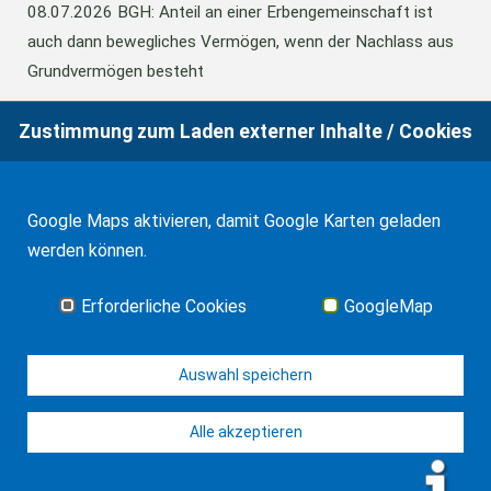
08.07.2026
BGH: Anteil an einer Erbengemeinschaft ist
auch dann bewegliches Vermögen, wenn der Nachlass aus
Grundvermögen besteht
Zustimmung zum Laden externer Inhalte / Cookies
18.06.2026
BFH: Abweichende Festsetzung aus
Billigkeitsgründen bei der Erbschaftsteuer
Google Maps aktivieren, damit Google Karten geladen
werden können.
17.03.2026
Andalusien: Vergünstigungen bei der
Schenkungsteuer
Erforderliche Cookies
GoogleMap
Alle Neuigkeiten
Auswahl speichern
Alle akzeptieren
© J-H. Frank, Fachanwalt Erbrecht 2026
Impressum
Kontakt
Datenschutz
Sitemap