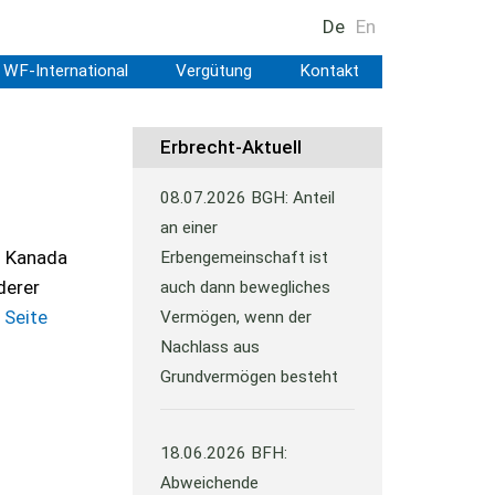
De
En
WF-International
Vergütung
Kontakt
Erbrecht-Aktuell
08.07.2026
BGH: Anteil
an einer
d Kanada
Erbengemeinschaft ist
derer
auch dann bewegliches
r
Seite
Vermögen, wenn der
Nachlass aus
Grundvermögen besteht
18.06.2026
BFH:
Abweichende