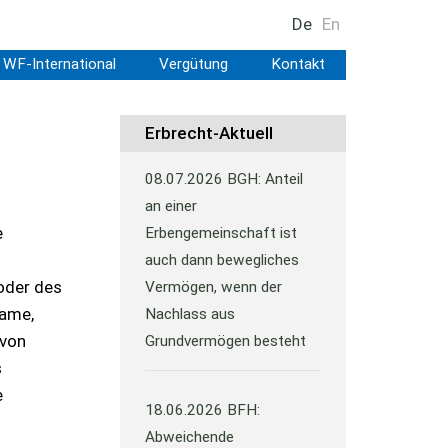
De
En
WF-International
Vergütung
Kontakt
Erbrecht-Aktuell
08.07.2026
BGH: Anteil
an einer
e
Erbengemeinschaft ist
auch dann bewegliches
oder des
Vermögen, wenn der
Name,
Nachlass aus
 von
Grundvermögen besteht
s
e
18.06.2026
BFH:
Abweichende