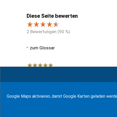
Diese Seite bewerten
2
Bewertungen (
90
%)
zum Glossar
94
Bewertungen auf ProvenExpert.com
WF Frank &Partner Rechtsanwälte
© J-H. Frank, Fachanwalt Erbrecht 2026
Google Maps aktivieren, damit Google Karten geladen werd