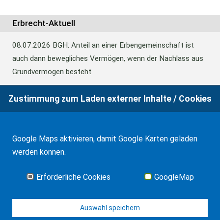
WF Frank &Partner Rechtsanwälte
Erbrecht-Aktuell
08.07.2026
BGH: Anteil an einer Erbengemeinschaft ist
auch dann bewegliches Vermögen, wenn der Nachlass aus
Grundvermögen besteht
Zustimmung zum Laden externer Inhalte / Cookies
18.06.2026
BFH: Abweichende Festsetzung aus
Billigkeitsgründen bei der Erbschaftsteuer
Google Maps aktivieren, damit Google Karten geladen
werden können.
17.03.2026
Andalusien: Vergünstigungen bei der
Schenkungsteuer
Erforderliche Cookies
GoogleMap
Alle Neuigkeiten
Auswahl speichern