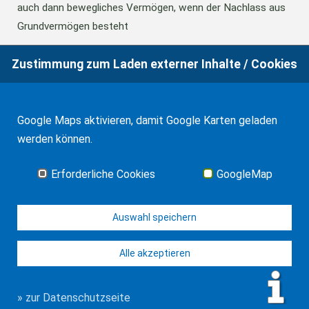
auch dann bewegliches Vermögen, wenn der Nachlass aus
Grundvermögen besteht
Zustimmung zum Laden externer Inhalte / Cookies
18.06.2026
BFH: Abweichende Festsetzung aus
Billigkeitsgründen bei der Erbschaftsteuer
Google Maps aktivieren, damit Google Karten geladen
werden können.
17.03.2026
Andalusien: Vergünstigungen bei der
Schenkungsteuer
Erforderliche Cookies
GoogleMap
Alle Neuigkeiten
Auswahl speichern
Alle akzeptieren
© J-H. Frank, Fachanwalt Erbrecht 2026
Impressum
Kontakt
Datenschutz
Sitemap
» zur Datenschutzseite