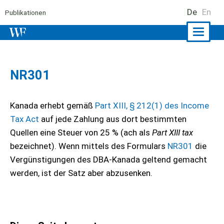
De
En
Publikationen
Naviga
ein-/a
NR301
Kanada erhebt gemäß
Part XIII, § 212(1) des Income
Tax Act
auf jede Zahlung aus dort bestimmten
Quellen eine Steuer von 25 % (ach als
Part XIII tax
bezeichnet). Wenn mittels des Formulars
NR301
die
Vergünstigungen des DBA-Kanada geltend gemacht
werden, ist der Satz aber abzusenken.