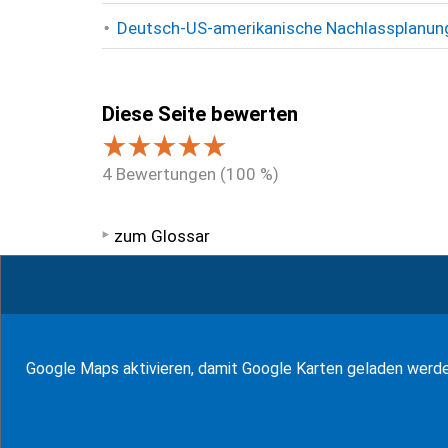
Deutsch-US-amerikanische Nachlassplanung
Diese Seite bewerten
4
Bewertungen (
100
%)
zum Glossar
94
Bewertungen auf ProvenExpert.com
WF Frank &Partner Rechtsanwälte
Google Maps aktivieren, damit Google Karten geladen werd
© J-H. Frank, Fachanwalt Erbrecht 2026