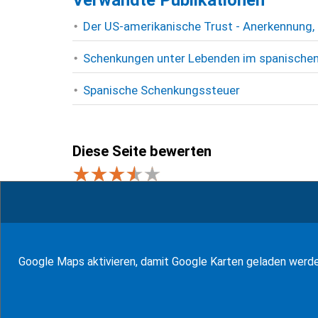
Verwandte Publikationen
Der US-amerikanische Trust - Anerkennung, 
Schenkungen unter Lebenden im spanischen 
Spanische Schenkungssteuer
Diese Seite bewerten
2
Bewertungen (
70
%)
zum Glossar
Google Maps aktivieren, damit Google Karten geladen werd
94
Bewertungen auf ProvenExpert.com