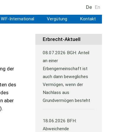
De
En
WF-International
Vergütung
Kontakt
Erbrecht-Aktuell
08.07.2026
BGH: Anteil
an einer
ung der
Erbengemeinschaft ist
auch dann bewegliches
sten des
Vermögen, wenn der
 des
Nachlass aus
nn aber
Grundvermögen besteht
).
18.06.2026
BFH:
Abweichende