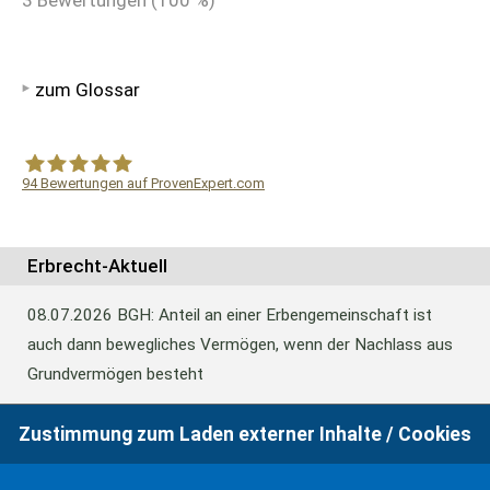
3
Bewertungen (
100
%)
zum Glossar
94
Bewertungen auf ProvenExpert.com
WF Frank &Partner Rechtsanwälte
Erbrecht-Aktuell
08.07.2026
BGH: Anteil an einer Erbengemeinschaft ist
auch dann bewegliches Vermögen, wenn der Nachlass aus
Grundvermögen besteht
Zustimmung zum Laden externer Inhalte / Cookies
18.06.2026
BFH: Abweichende Festsetzung aus
Billigkeitsgründen bei der Erbschaftsteuer