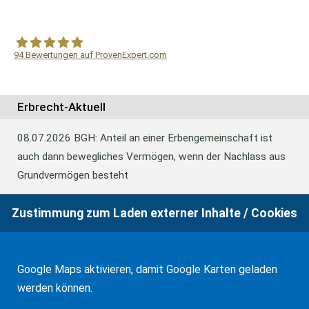
94
Bewertungen auf ProvenExpert.com
WF Frank &Partner Rechtsanwälte
Erbrecht-Aktuell
08.07.2026
BGH: Anteil an einer Erbengemeinschaft ist
auch dann bewegliches Vermögen, wenn der Nachlass aus
Grundvermögen besteht
Zustimmung zum Laden externer Inhalte / Cookies
18.06.2026
BFH: Abweichende Festsetzung aus
Billigkeitsgründen bei der Erbschaftsteuer
Google Maps aktivieren, damit Google Karten geladen
werden können.
17.03.2026
Andalusien: Vergünstigungen bei der
Schenkungsteuer