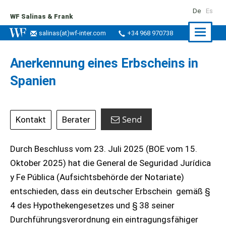
De
Es
WF Salinas & Frank
Naviga
salinas
(at)
wf-inter.com
+34 968 970738
ein-/a
Anerkennung eines Erbscheins in
Spanien
Send
Kontakt
Berater
Durch Beschluss vom 23. Juli 2025 (BOE vom 15.
Oktober 2025) hat die General de Seguridad Jurídica
y Fe Pública (Aufsichtsbehörde der Notariate)
entschieden, dass ein deutscher Erbschein gemäß §
4 des Hypothekengesetzes und § 38 seiner
Durchführungsverordnung ein eintragungsfähiger