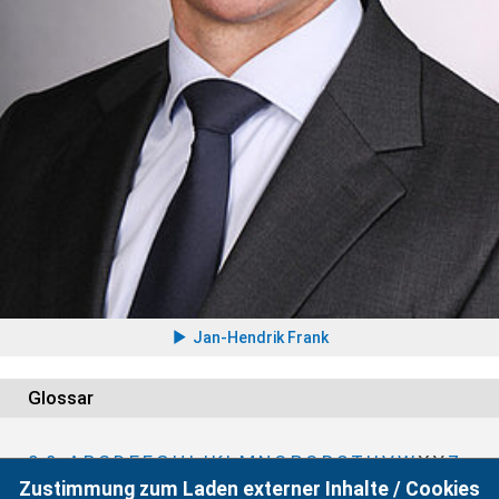
Jan-Hendrik Frank
Glossar
0-9
A
B
C
D
E
F
G
H
I
J
K
L
M
N
O
P
Q
R
S
T
U
V
W
X
Y
Z
Zustimmung zum Laden externer Inhalte / Cookies