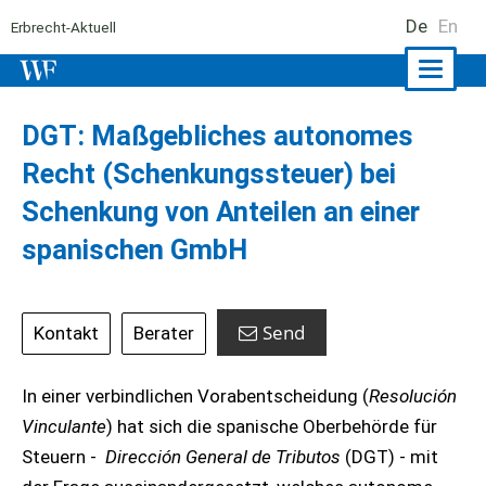
De
En
Erbrecht-Aktuell
Naviga
ein-/a
DGT: Maßgebliches autonomes
Recht (Schenkungssteuer) bei
Schenkung von Anteilen an einer
spanischen GmbH
Send
Kontakt
Berater
In einer verbindlichen Vorabentscheidung (
Resolución
Vinculante
) hat sich die spanische Oberbehörde für
Steuern -
Dirección General de Tributos
(DGT) - mit