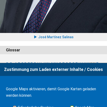
José Martínez Salinas
Glossar
0-9
A
B
C
D
E
F
G
H
I
J
K
L
M
N
O
P
Q
R
S
T
U
V
W
X
Y
Z
Zustimmung zum Laden externer Inhalte / Cookies
Google Maps aktivieren, damit Google Karten geladen
werden können.
Auf Wunsch beraten wir auch telefonisch oder über