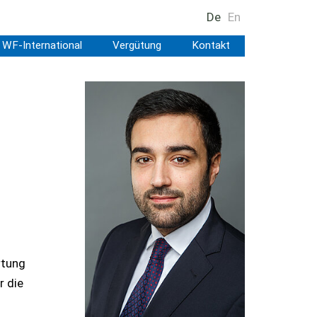
De
En
WF-International
Vergütung
Kontakt
rtung
r die