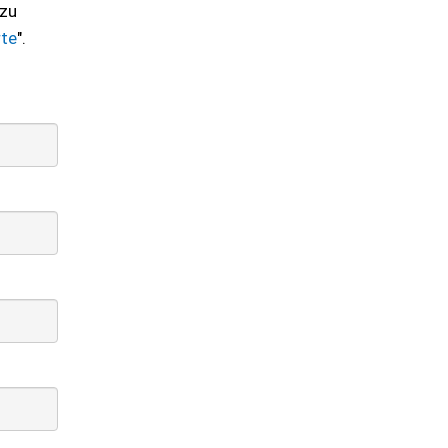
 zu
te
".