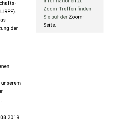
Informationen zu
chafts-
Zoom-Treffen finden
LIRPF).
Sie auf der
Zoom-
Das
Seite
.
zung der
enen
n unserem
ur
r
.
.08.2019