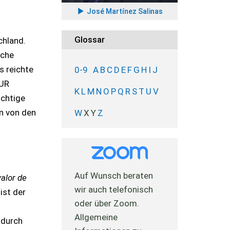
José Martínez Salinas
Glossar
schland.
sche
s reichte
0-9
A
B
C
D
E
F
G
H
I
J
EUR
K
L
M
N
O
P
Q
R
S
T
U
V
ichtige
n von den
W
X
Y
Z
Auf Wunsch beraten
valor de
wir auch telefonisch
ist der
oder über Zoom.
Allgemeine
 durch