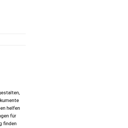
gestalten,
Dokumente
nen helfen
ngen für
g finden