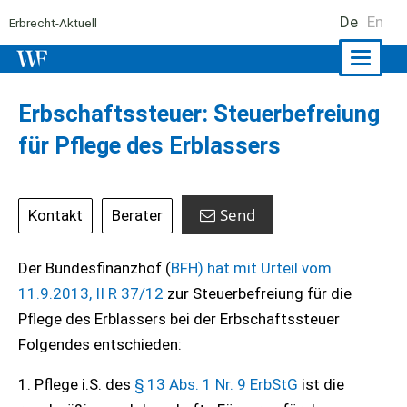
De
En
Erbrecht-Aktuell
Naviga
ein-/a
Erbschaftssteuer: Steuerbefreiung
für Pflege des Erblassers
Send
Kontakt
Berater
Der Bundesfinanzhof (
BFH) hat mit Urteil vom
11.9.2013, II R 37/12
zur Steuerbefreiung für die
Pflege des Erblassers bei der Erbschaftssteuer
Folgendes entschieden:
1. Pflege i.S. des
§ 13 Abs. 1 Nr. 9 ErbStG
ist die