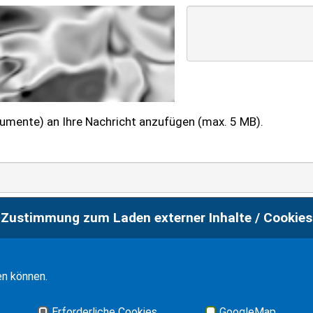
kumente) an Ihre Nachricht anzufügen (max. 5 MB).
meine personenbezogenen Daten im Rahmen der
Zustimmung zum Laden externer Inhalte / Cookies
rarbeitet werden. Die Informationen und Widerrufshinwe
r Kenntnis genommen.
en können.
Erforderliche Cookies
GoogleMap