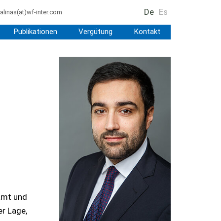
De
Es
alinas
(at)
wf-inter.com
Publikationen
Vergütung
Kontakt
amt und
r Lage,