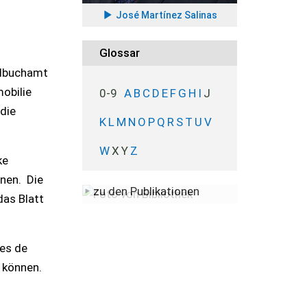
José Martínez Salinas
Glossar
ndbuchamt
obilie
0-9
A
B
C
D
E
F
G
H
I
J
 die
K
L
M
N
O
P
Q
R
S
T
U
V
W
X
Y
Z
ke
nnen. Die
zu den Publikationen
das Blatt
tes de
 können.