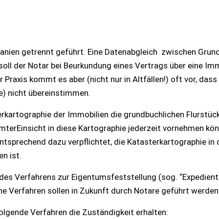
nien getrennt geführt. Eine Datenabgleich zwischen Gru
soll der Notar bei Beurkundung eines Vertrags über eine Imm
Praxis kommt es aber (nicht nur in Altfällen!) oft vor, dass
ge) nicht übereinstimmen.
erkartographie der Immobilien die grundbuchlichen Flurstüc
mterEinsicht in diese Kartographie jederzeit vornehmen kö
sprechend dazu verpflichtet, die Katasterkartographie in 
en ist.
g des Verfahrens zur Eigentumsfeststellung (sog. “Expedien
che Verfahren sollen in Zukunft durch Notare geführt werden
olgende Verfahren die Zuständigkeit erhalten: