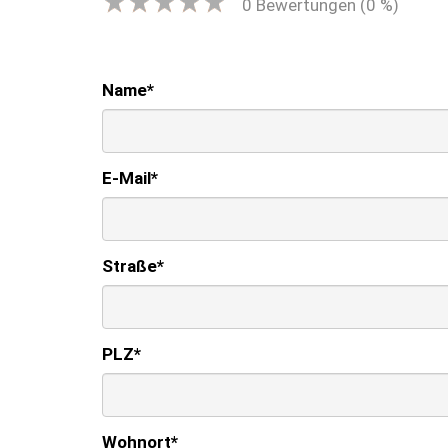
0
Bewertungen (
0
%)
Name
*
E-Mail
*
Straße
*
PLZ
*
Wohnort
*