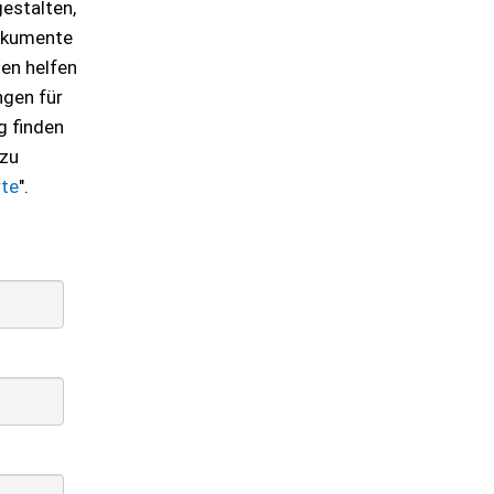
gestalten,
Dokumente
nen helfen
ngen für
g finden
 zu
te
".