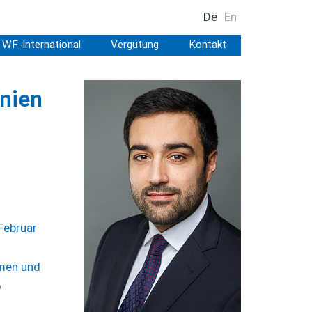
De
En
WF-International
Vergütung
Kontakt
nien
Februar
mmen und
)