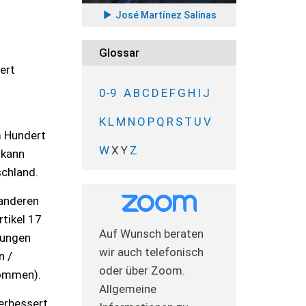
José Martínez Salinas
Glossar
ert
0-9
A
B
C
D
E
F
G
H
I
J
K
L
M
N
O
P
Q
R
S
T
U
V
m Hundert
W
X
Y
Z
 kann
chland.
 anderen
tikel 17
Auf Wunsch beraten
lungen
wir auch telefonisch
n /
oder über Zoom.
kommen).
Allgemeine
erbessert