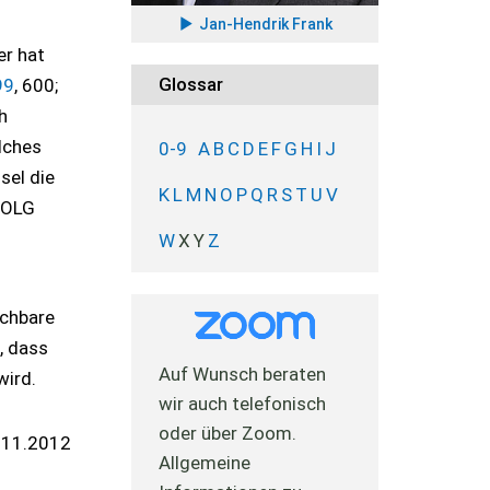
Jan-Hendrik Frank
er hat
Glossar
99
, 600;
h
lches
0-9
A
B
C
D
E
F
G
H
I
J
sel die
K
L
M
N
O
P
Q
R
S
T
U
V
s OLG
W
X
Y
Z
ichbare
, dass
Auf Wunsch beraten
wird.
wir auch telefonisch
oder über Zoom.
.11.2012
Allgemeine