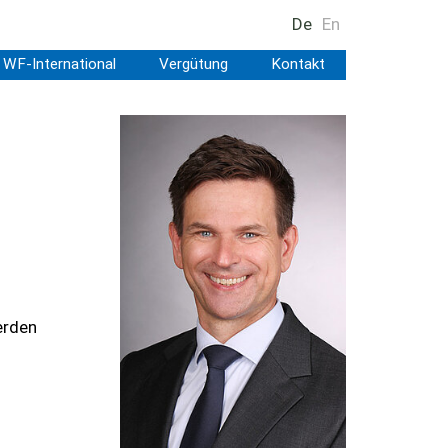
De
En
WF-International
Vergütung
Kontakt
erden