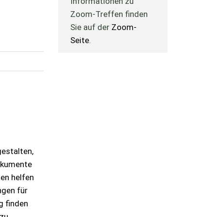
Informationen zu
Zoom-Treffen finden
Sie auf der
Zoom-
Seite
.
gestalten,
Dokumente
nen helfen
ngen für
g finden
 zu