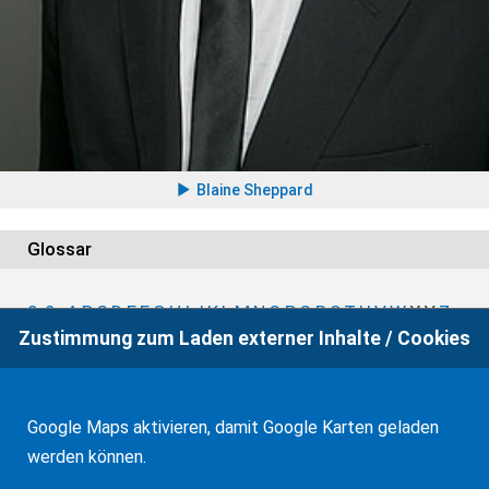
Blaine Sheppard
Glossar
0-9
A
B
C
D
E
F
G
H
I
J
K
L
M
N
O
P
Q
R
S
T
U
V
W
X
Y
Z
Zustimmung zum Laden externer Inhalte / Cookies
Google Maps aktivieren, damit Google Karten geladen
werden können.