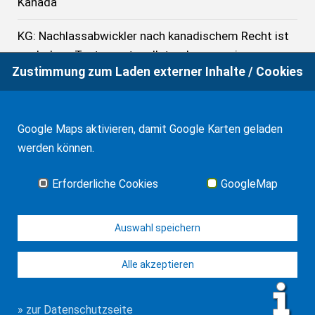
Kanada
KG: Nachlassabwickler nach kanadischem Recht ist
auch denn Testamentsvollstreckerzeugnis zu
Zustimmung zum Laden externer Inhalte / Cookies
erteilen, wenn er alleiniger Begünstigter ist
Internationale Zuständigkeit bei Erbschein für
Nachlassvermögen in Deutschland
Google Maps aktivieren, damit Google Karten geladen
werden können.
Kanada: Beitritt zum Haager Apostille-
Übereinkommen
Erforderliche Cookies
GoogleMap
Alle News
Auswahl speichern
Alle akzeptieren
© J-H. Frank, Fachanwalt Erbrecht 2026
Impressum
Kontakt
Datenschutz
Sitemap
» zur Datenschutzseite