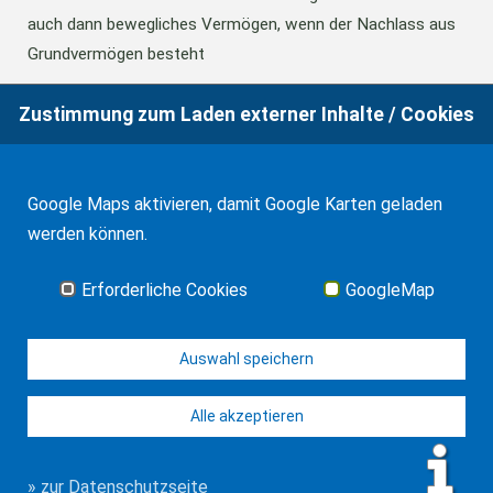
auch dann bewegliches Vermögen, wenn der Nachlass aus
Grundvermögen besteht
Zustimmung zum Laden externer Inhalte / Cookies
18.06.2026
BFH: Abweichende Festsetzung aus
Billigkeitsgründen bei der Erbschaftsteuer
Google Maps aktivieren, damit Google Karten geladen
werden können.
17.03.2026
Andalusien: Vergünstigungen bei der
Schenkungsteuer
Erforderliche Cookies
GoogleMap
Alle Neuigkeiten
Auswahl speichern
Alle akzeptieren
© J-H. Frank, Fachanwalt Erbrecht 2026
Impressum
Kontakt
Datenschutz
Sitemap
» zur Datenschutzseite