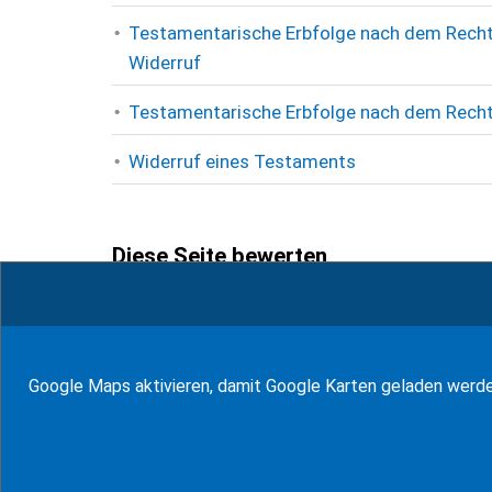
Testamentarische Erbfolge nach dem Recht v
Widerruf
Testamentarische Erbfolge nach dem Recht
Widerruf eines Testaments
Diese Seite bewerten
2
Bewertungen (
100
%)
Google Maps aktivieren, damit Google Karten geladen werd
zum Glossar
94
Bewertungen auf ProvenExpert.com