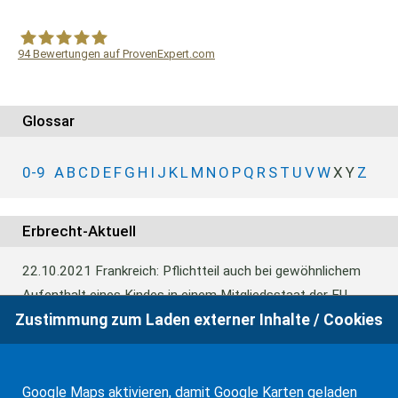
94
Bewertungen auf ProvenExpert.com
WF Frank &Partner Rechtsanwälte
Glossar
0-9
A
B
C
D
E
F
G
H
I
J
K
L
M
N
O
P
Q
R
S
T
U
V
W
X
Y
Z
Erbrecht-Aktuell
22.10.2021
Frankreich: Pflichtteil auch bei gewöhnlichem
Aufenthalt eines Kindes in einem Mitgliedsstaat der EU
Zustimmung zum Laden externer Inhalte / Cookies
26.07.2021
Singapur: Beitritt zum Haager
Apostilleübereinkommen
Google Maps aktivieren, damit Google Karten geladen