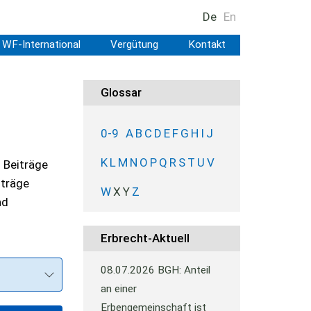
De
En
WF-International
Vergütung
Kontakt
Glossar
0-9
A
B
C
D
E
F
G
H
I
J
K
L
M
N
O
P
Q
R
S
T
U
V
 Beiträge
iträge
W
X
Y
Z
nd
Erbrecht-Aktuell
08.07.2026
BGH: Anteil
an einer
Erbengemeinschaft ist