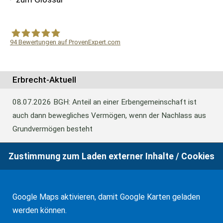
94
Bewertungen auf ProvenExpert.com
WF Frank &Partner Rechtsanwälte
Erbrecht-Aktuell
08.07.2026
BGH: Anteil an einer Erbengemeinschaft ist
auch dann bewegliches Vermögen, wenn der Nachlass aus
Grundvermögen besteht
Zustimmung zum Laden externer Inhalte / Cookies
18.06.2026
BFH: Abweichende Festsetzung aus
Billigkeitsgründen bei der Erbschaftsteuer
Google Maps aktivieren, damit Google Karten geladen
werden können.
17.03.2026
Andalusien: Vergünstigungen bei der