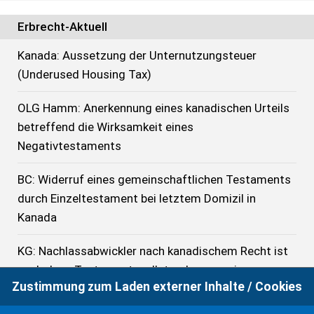
Erbrecht-Aktuell
Kanada: Aussetzung der Unternutzungsteuer
(Underused Housing Tax)
OLG Hamm: Anerkennung eines kanadischen Urteils
betreffend die Wirksamkeit eines
Negativtestaments
BC: Widerruf eines gemeinschaftlichen Testaments
durch Einzeltestament bei letztem Domizil in
Kanada
KG: Nachlassabwickler nach kanadischem Recht ist
auch denn Testamentsvollstreckerzeugnis zu
Zustimmung zum Laden externer Inhalte / Cookies
erteilen, wenn er alleiniger Begünstigter ist