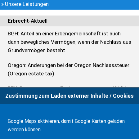
» Unsere Leistungen
Erbrecht-Aktuell
BGH: Anteil an einer Erbengemeinschaft ist auch
dann bewegliches Vermögen, wenn der Nachlass aus
Grundvermögen besteht
Oregon: Änderungen bei der Oregon Nachlasssteuer
(Oregon estate tax)
BFH: Besteuerung von Zahlungen aus einem 401(k)
Zustimmung zum Laden externer Inhalte / Cookies
bis 1.1.2025
USA: Freibeträge bei der US-Bundes-Nachlasssteuer,
US-Bundes-Schenkungssteuer und der GST in 2026
Google Maps aktivieren, damit Google Karten geladen
werden können.
OLG München zur Rechtswahl bei Errichtung eines