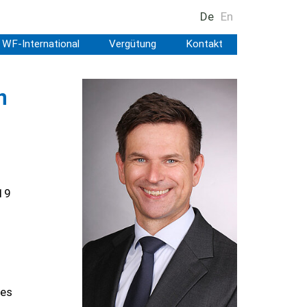
De
En
WF-International
Vergütung
Kontakt
n
19
des