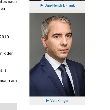
ates nach
Jan-Hendrik Frank
hen
.2019
n, oder
alls
einsam am
Veit Klinger