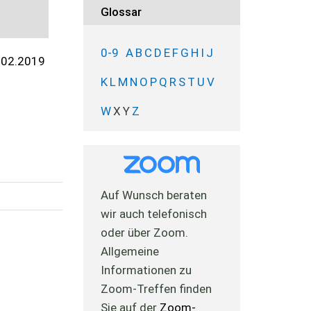
Glossar
0-9
A
B
C
D
E
F
G
H
I
J
.02.2019
K
L
M
N
O
P
Q
R
S
T
U
V
W
X
Y
Z
Auf Wunsch beraten
wir auch telefonisch
oder über Zoom.
Allgemeine
Informationen zu
Zoom-Treffen finden
Sie auf der
Zoom-