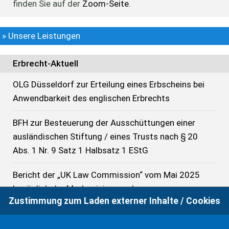
finden Sie auf der
Zoom-Seite
.
» Unsere Leistungen
Erbrecht-Aktuell
OLG Düsseldorf zur Erteilung eines Erbscheins bei
Anwendbarkeit des englischen Erbrechts
BFH zur Besteuerung der Ausschüttungen einer
ausländischen Stiftung / eines Trusts nach § 20
Abs. 1 Nr. 9 Satz 1 Halbsatz 1 EStG
Bericht der „UK Law Commission“ vom Mai 2025
bezüglich der Modernisierung des
Zustimmung zum Laden externer Inhalte / Cookies
Testamentsrechts
FG S-H: Wirksame Errichtung eines Trusts als