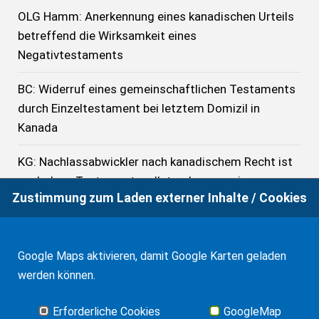
OLG Hamm: Anerkennung eines kanadischen Urteils
betreffend die Wirksamkeit eines
Negativtestaments
BC: Widerruf eines gemeinschaftlichen Testaments
durch Einzeltestament bei letztem Domizil in
Kanada
KG: Nachlassabwickler nach kanadischem Recht ist
auch denn Testamentsvollstreckerzeugnis zu
Zustimmung zum Laden externer Inhalte / Cookies
erteilen, wenn er alleiniger Begünstigter ist
Internationale Zuständigkeit bei Erbschein für
Nachlassvermögen in Deutschland
Google Maps aktivieren, damit Google Karten geladen
werden können.
Kanada: Beitritt zum Haager Apostille-
Übereinkommen
Erforderliche Cookies
GoogleMap