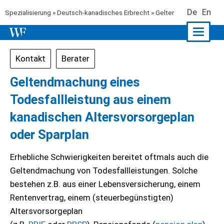
De
En
Spezialisierung
»
Deutsch-kanadisches Erbrecht
» Geltendmachung eines 
Naviga
ein-/a
Kontakt
Berater
Geltendmachung eines
Todesfallleistung aus einem
kanadischen Altersvorsorgeplan
oder Sparplan
Erhebliche Schwierigkeiten bereitet oftmals auch die
Geltendmachung von Todesfallleistungen. Solche
bestehen z.B. aus einer Lebensversicherung, einem
Rentenvertrag, einem (steuerbegünstigten)
Altersvorsorgeplan