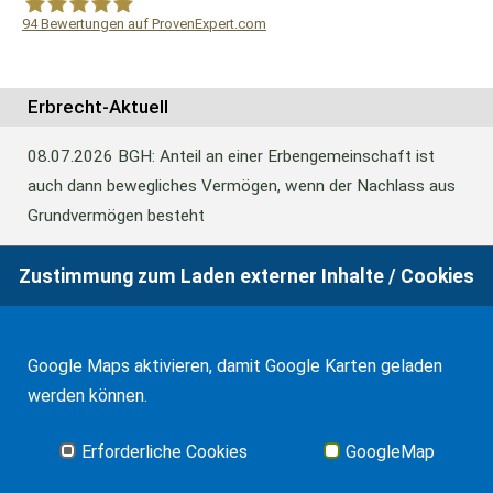
94
Bewertungen auf ProvenExpert.com
WF Frank &Partner Rechtsanwälte
Erbrecht-Aktuell
08.07.2026
BGH: Anteil an einer Erbengemeinschaft ist
auch dann bewegliches Vermögen, wenn der Nachlass aus
Grundvermögen besteht
Zustimmung zum Laden externer Inhalte / Cookies
18.06.2026
BFH: Abweichende Festsetzung aus
Billigkeitsgründen bei der Erbschaftsteuer
Google Maps aktivieren, damit Google Karten geladen
werden können.
17.03.2026
Andalusien: Vergünstigungen bei der
Schenkungsteuer
Erforderliche Cookies
GoogleMap