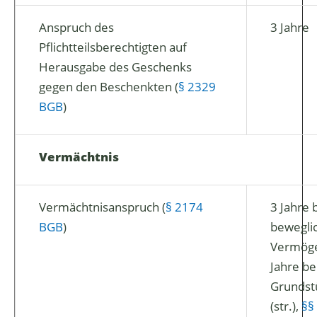
Anspruch des
3 Jahre
Pflichtteilsberechtigten auf
Herausgabe des Geschenks
gegen den Beschenkten (
§ 2329
BGB
)
Vermächtnis
Vermächtnisanspruch (
§ 2174
3 Jahre 
BGB
)
bewegl
Vermöge
Jahre be
Grundst
(str.),
§§