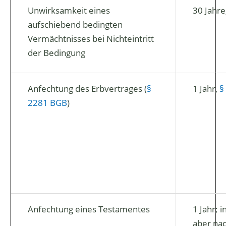
Unwirksamkeit eines
30 Jahre
aufschiebend bedingten
Vermächtnisses bei Nichteintritt
der Bedingung
Anfechtung des Erbvertrages (
§
1 Jahr,
§
2281 BGB
)
Anfechtung eines Testamentes
1 Jahr; i
aber nac