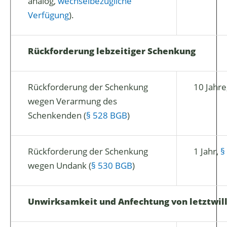
analog,
wechselbezügliche
Verfügung
).
Rückforderung lebzeitiger Schenkung
Rückforderung der Schenkung
10 Jahre
wegen Verarmung des
Schenkenden (
§ 528 BGB
)
Rückforderung der Schenkung
1 Jahr,
§
wegen Undank (
§ 530 BGB
)
Unwirksamkeit und Anfechtung von letztwil