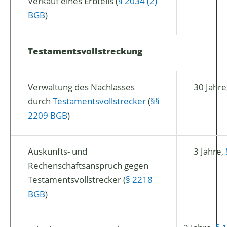
Verkauf eines Erbteils (
§ 2034 (2)
BGB
)
Testamentsvollstreckung
Verwaltung des Nachlasses
30 Jahre
durch
Testamentsvollstrecker
(
§§
2209 BGB
)
Auskunfts- und
3 Jahre,
Rechenschaftsanspruch gegen
Testamentsvollstrecker (
§ 2218
BGB
)