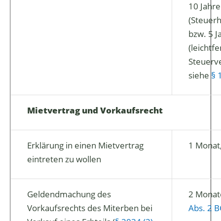
10 Jahr
(Steuerh
bzw. 5 J
(leichtfe
Steuerv
siehe
§ 
Mietvertrag und Vorkaufsrecht
Erklärung in einen Mietvertrag
1 Monat
eintreten zu wollen
Geldendmachung des
2 Monat
Vorkaufsrechts des Miterben bei
Abs. 2 