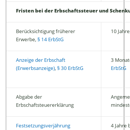
Fristen bei der Erbschaftssteuer und Schen
Berücksichtigung früherer
10 Jahre
Erwerbe,
§ 14 ErbStG
Anzeige der Erbschaft
3 Monat
(Erwerbsanzeige)
,
§ 30 ErbStG
ErbStG
Abgabe der
Angemes
Erbschaftsteuererklärung
mindest
Festsetzungsverjährung
4 Jahre 